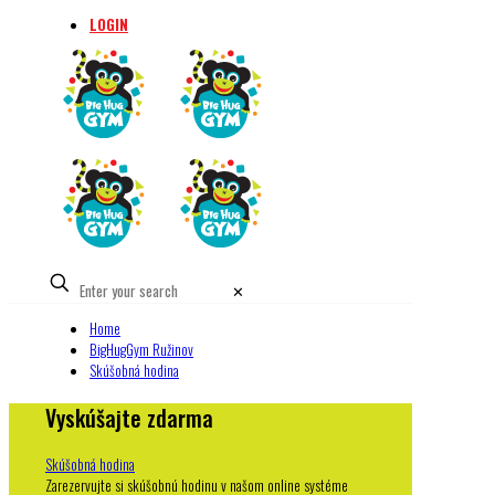
LOGIN
✕
Home
BigHugGym Ružinov
Skúšobná hodina
Vyskúšajte zdarma
Skúšobná hodina
Zarezervujte si skúšobnú hodinu v našom online systéme