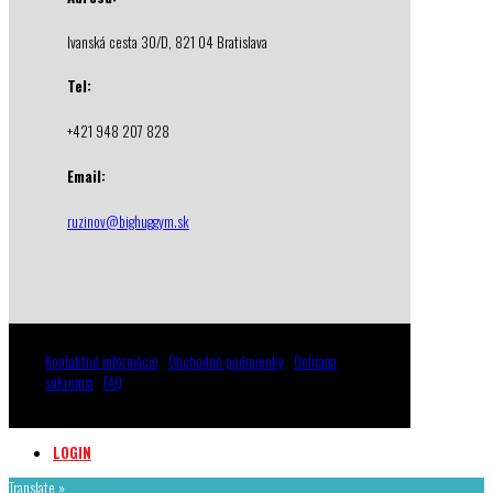
Ivanská cesta 30/D, 821 04 Bratislava
Tel:
+421 948 207 828
Email:
ruzinov@bighuggym.sk
Kontaktné informácie
|
Obchodné podmienky
|
Ochrana
súkromia
|
FAQ
© 2021 BigHugGym SRO & JaOnMi SRO. All rights reserved.
LOGIN
Translate »