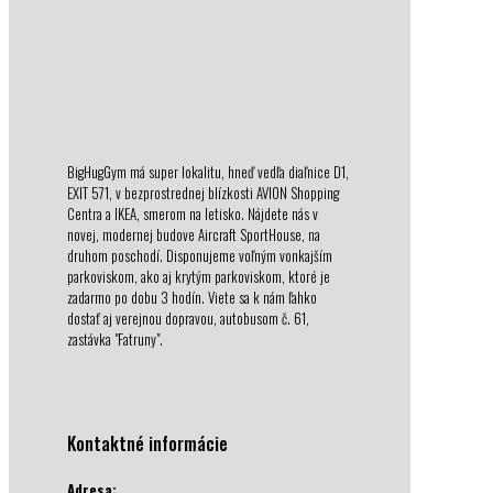
BigHugGym má super lokalitu, hneď vedľa diaľnice D1,
EXIT 571, v bezprostrednej blízkosti AVION Shopping
Centra a IKEA, smerom na letisko. Nájdete nás v
novej, modernej budove Aircraft SportHouse, na
druhom poschodí. Disponujeme voľným vonkajším
parkoviskom, ako aj krytým parkoviskom, ktoré je
zadarmo po dobu 3 hodín. Viete sa k nám ľahko
dostať aj verejnou dopravou, autobusom č. 61,
zastávka "Fatruny".
Kontaktné informácie
Adresa: