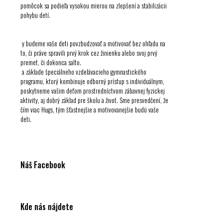
pomôcok sa podieľa vysokou mierou na zlepšení a stabilizácii
pohybu detí.
y budeme vaše deti povzbudzovať a motivovať bez ohľadu na
to, či práve spravili prvý krok cez žinienku alebo svoj prvý
premet, či dokonca salto.
a základe špeciálneho vzdelávacieho gymnastického
programu, ktorý kombinuje odborný prístup s individuálnym,
poskytneme vašim deťom prostredníctvom zábavnej fyzickej
aktivity, aj dobrý základ pre školu a život. Sme presvedčení, že
čím viac Hugs, tým šťastnejšie a motivovanejšie budú vaše
deti.
Náš Facebook
Facebook BHG
Kde nás nájdete