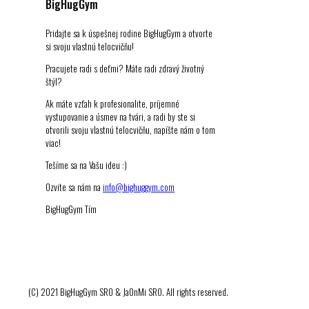
BigHugGym
Pridajte sa k úspešnej rodine BigHugGym a otvorte
si svoju vlastnú telocvičňu!
Pracujete radi s deťmi? Máte radi zdravý životný
štýl?
Ak máte vzťah k profesionalite, príjemné
vystupovanie a úsmev na tvári, a radi by ste si
otvorili svoju vlastnú telocvičňu, napíšte nám o tom
viac!
Tešíme sa na Vašu ideu :)
Ozvite sa nám na
info@bighuggym.com
BigHugGym Tím
(C) 2021 BigHugGym SRO & JaOnMi SRO. All rights reserved.