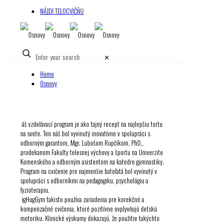
NÁJDI TELOCVIČŇU
✕
Home
Osnovy
áš vzdelávací program je ako tajný recept na najlepšiu tortu
na svete. Ten náš bol vyvinutý inovatívne v spolupráci s
odborným garantom, Mgr. Lubošom Rupčíkom, PhD.,
prodekanom Fakulty telesnej výchovy a športu na Univerzite
Komenského a odborným asistentom na katedre gymnastiky.
Program na cvičenie pre najmenšie batoľatá bol vyvinutý v
spolupráci s odborníkmi na pedagogiku, psychológiu a
fyzioterapiu.
igHugGym takisto používa zariadenia pre korekčné a
kompenzačné cvičenia, ktoré pozitívne ovplyvňujú detskú
motoriku. Klinické výskumy dokazujú, že použitie takýchto