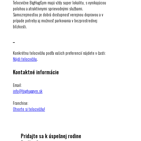
Telocvične BigHugGym majú vždy super lokalitu, s vynikajúcou
polohou a atraktívnymi sprievodnými službami.
Samozrejmosťou je dobrá dostupnosť verejnou dopravou a v
prípade potreby aj možnosť parkovania v bezprostrednej
blízkosti.
_
Konkrétnu telocvičňu podľa vašich preferencií nájdete v časti:
Nájdi telocvičňu
.
Kontaktné informácie
Email:
info@bighuggym.sk
Franchise:
Otvorte si telocvičňu!
Pridajte sa k úspešnej rodine